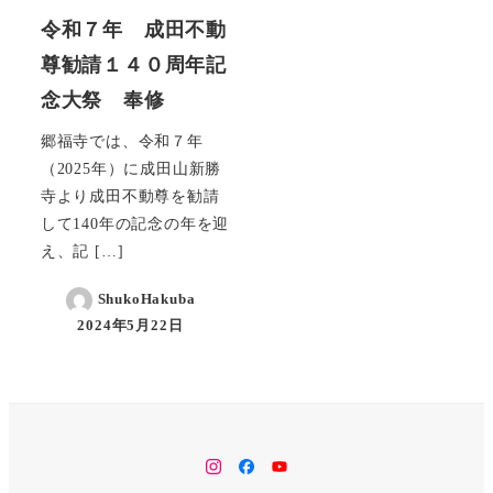
令和７年 成田不動
尊勧請１４０周年記
念大祭 奉修
郷福寺では、令和７年
（2025年）に成田山新勝
寺より成田不動尊を勧請
して140年の記念の年を迎
え、記 […]
ShukoHakuba
2024年5月22日
instagram
facebook
YouTube