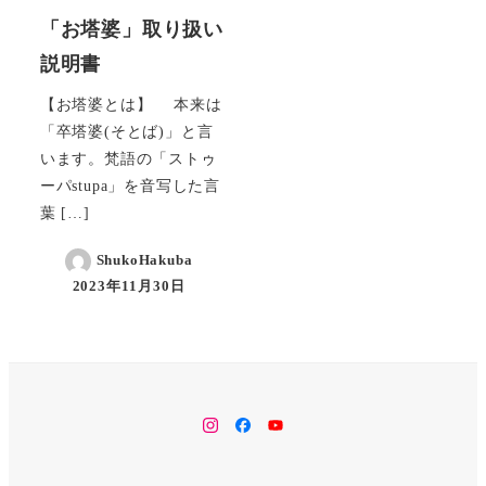
「お塔婆」取り扱い
説明書
【お塔婆とは】 本来は
「卒塔婆(そとば)」と言
います。梵語の「ストゥ
ーパstupa」を音写した言
葉 […]
ShukoHakuba
2023年11月30日
instagram
facebook
YouTube