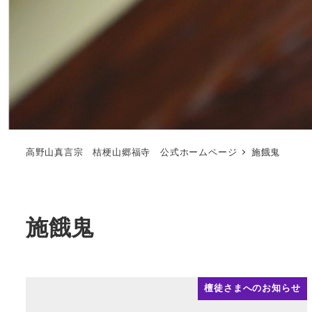
高野山真言宗 桔梗山郷福寺 公式ホームページ
施餓鬼
施餓鬼
檀徒さまへのお知らせ