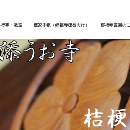
る行事・教室
檀家手帳（郷福寺檀徒向け）
郷福寺霊園の