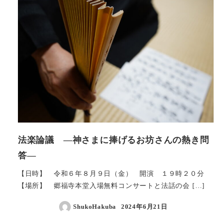
法楽論議 ―神さまに捧げるお坊さんの熱き問
答―
【日時】 令和６年８月９日（金） 開演 １９時２０分
【場所】 郷福寺本堂入場無料コンサートと法話の会 […]
ShukoHakuba
2024年6月21日