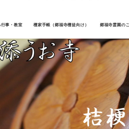
る行事・教室
檀家手帳（郷福寺檀徒向け）
郷福寺霊園の